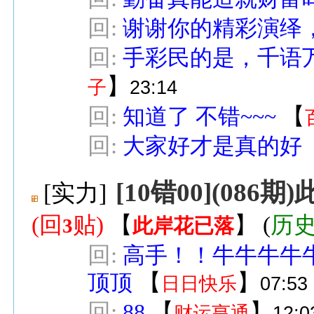
回:
谢谢你的精彩演绎
回:
手彩民的是，千语
】
子
23:14
回:
【
知道了 不错~~~
回:
大家好才是真的好
[10错00](0
[实力]
(回
贴)
【
】
(
历
3
此岸花已落
回:
高手！！牛牛牛牛
【
】
顶顶
日日快乐
07:53
回:
【
】
88
财运亨通
12:0