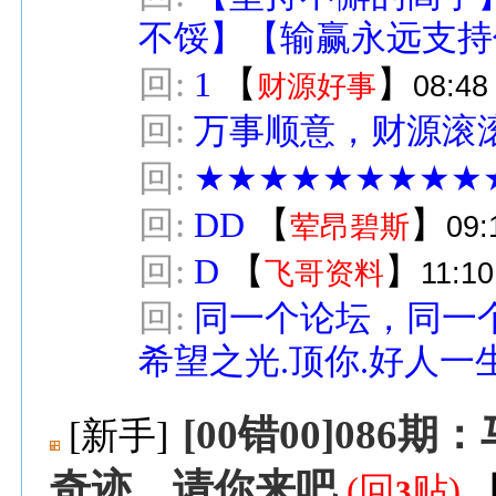
不馁】【输赢永远支持
回:
【
】
1
财源好事
08:48
回:
万事顺意，财源滚
回:
★★★★★★★★★
回:
【
】
DD
荤昂碧斯
09:
回:
【
】
D
飞哥资料
11:10
回:
同一个论坛，同一
希望之光.顶你.好人一
[00错00]086
[新手]
奇迹，请你来吧
(回
贴)
3