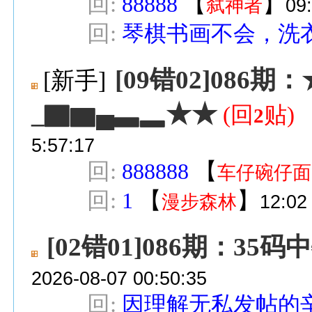
回:
【
】
88888
弑神者
09
回:
琴棋书画不会，洗
[09错02]08
[新手]
_▇▆▄▃▂★★
(回
贴)
2
5:57:17
回:
【
888888
车仔碗仔面
回:
【
】
1
漫步森林
12:02
[02错01]086期：35码
2026-08-07 00:50:35
回:
因理解无私发帖的