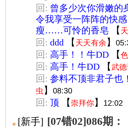
回:
曾多少次你滑嫩的
令我享受一阵阵的快感
【
瘦……可怜的香皂
回:
【
】
ddd
天天有余
05:
回:
【
高手！！牛DD
回:
【
高手！牛DD
武德
回:
参料不顶非君子也
】
虫
08:30
回:
【
】
顶
崇拜你
12:02
[07错02]08
[新手]