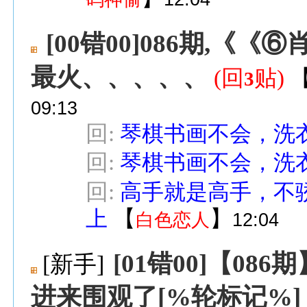
[00错00]086期,《
最火、、、、、
(回
贴)
3
09:13
回:
琴棋书画不会，洗
回:
琴棋书画不会，洗
回:
高手就是高手，不
【
】
上
白色恋人
12:04
[01错00]【0
[新手]
进来围观了[%轮标记%]