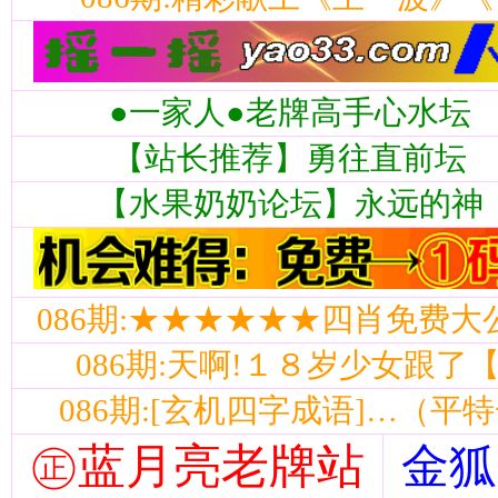
●一家人●老牌高手心水坛
【站长推荐】勇往直前坛
【水果奶奶论坛】永远的神
086期:★★★★★★四肖免费
086期:天啊!１８岁少女跟了
086期:[玄机四字成语]…（
㊣蓝月亮老牌站
金狐