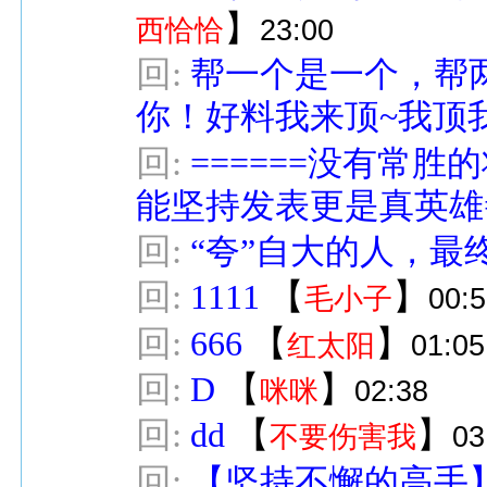
】
西恰恰
23:00
回:
帮一个是一个，帮
你！好料我来顶~我顶
回:
======没有常胜的
能坚持发表更是真英雄=
回:
“夸”自大的人，最
回:
【
】
1111
毛小子
00:
回:
【
】
666
红太阳
01:05
回:
【
】
D
咪咪
02:38
回:
【
】
dd
不要伤害我
03
回:
【坚持不懈的高手