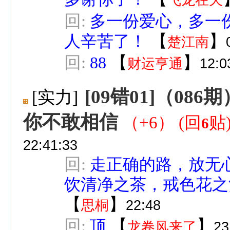
飞龙在天
回:
多一份爱心，多一
【
】
人辛苦了！
楚江南
回:
【
】
88
财运亨通
12:0
[09错01]（08
[实力]
你不敢相信
（+6）
(回
贴
6
22:41:33
回:
走正确的路，放无
饮清净之茶，戒色花之
【
】
思桐
22:48
回:
【
】
顶
龙卷风来了
23